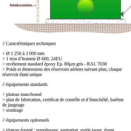
//
Caractéristiques techniques
>
Ø 1 250 à 3 000 mm
>
1 trou d’homme Ø 600, 24EU
>
revêtement standard époxy Ep. 80µm gris - RAL 7038
>
Poids et dimensions des réservoirs aériens suivant plan, chaque
réservoir étant unique
//
équipements standards
>
plateau manchonné
>
plan de fabrication, certificat de contrôle et d’étanchéité, barème
de jaugeage
>
soutirage
//
équipements optionnels
>
plateau équipé : remplissage, aspiration, guide jauge, évent,