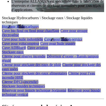
L’entreprise ALLAMAN est spécialisée dans la fabrication de
réservoirs et citernes de stockage normalisés pour tous types
d’applications.
Stockage Hydrocarbures
\
Stockage eaux
\
Stockage liquides
techniques
Stockage Hydrocarbures
Cuve bio fioul ou fioul pour chauffage
Cuve pour groupe
électrogène
Cuve pour huile industrielle
Cuve pour station-service
Cuve pour volucompteur
Cuve pour huile usagée
Cuve ADBlue®
Cuve aviation
Stockage eaux
Citerne pour réserve incendie
Déversoir d’orage - Bassin tampon
régulé
Citerne pour stockage des eaux de pluie
Citerne pour stockage des
eaux usées
Citerne pour stockage des eaux alimentaires
Citerne pour l’eau
incendie HBE
Citerne DFCI (incendie)
Stockage liquides techniques
Réservoir pour liquide technique horizontal
Réservoir pour liquide
technique vertical